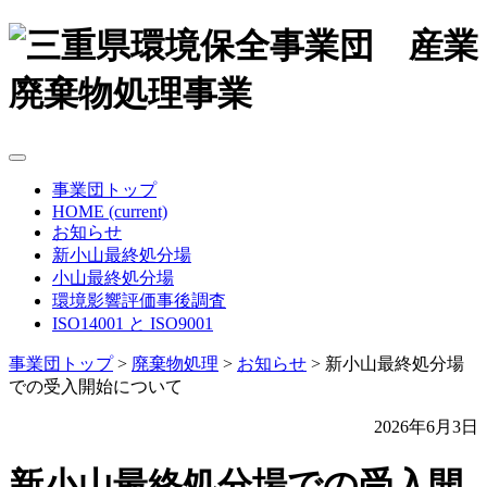
事業団トップ
HOME
(current)
お知らせ
新小山最終処分場
小山最終処分場
環境影響評価事後調査
ISO14001 と ISO9001
事業団トップ
>
廃棄物処理
>
お知らせ
>
新小山最終処分場
での受入開始について
2026年6月3日
新小山最終処分場での受入開