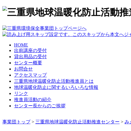
HOME
出前講座の受付
貸出用品の受付
センター概要
お問合せ
アクセスマップ
三重県地球温暖化防止活動推進員とは
地球温暖化防止に関するいろいろな情報
リンク
推進員活動の紹介
センター長からのご挨拶
事業団トップ
>
三重県地球温暖化防止活動推進センター
>
み