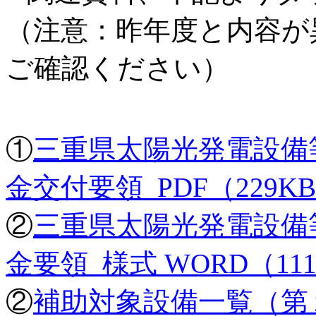
（注意：昨年度と内容が
ご確認ください）
①
三重県太陽光発電設備
金交付要領 PDF（229K
②
三重県太陽光発電設備
金要領_様式 WORD（11
②
補助対象設備一覧（第１