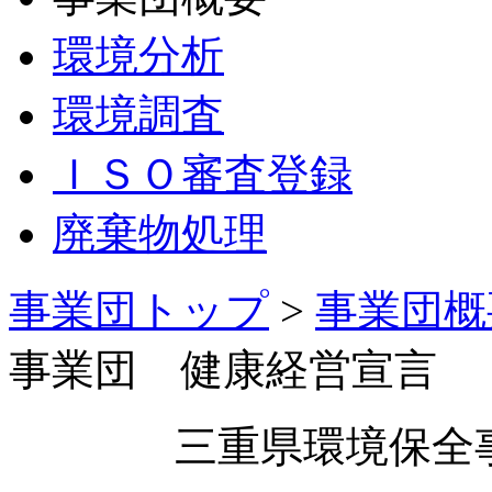
環境分析
環境調査
ＩＳＯ審査登録
廃棄物処理
事業団トップ
>
事業団概
事業団 健康経営宣言
三重県環境保全