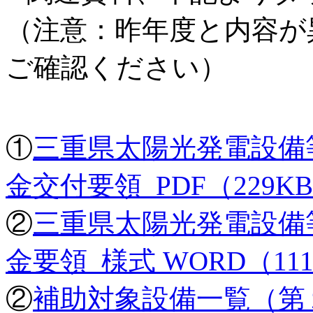
（注意：昨年度と内容が
ご確認ください）
①
三重県太陽光発電設備
金交付要領 PDF（229K
②
三重県太陽光発電設備
金要領_様式 WORD（11
②
補助対象設備一覧（第１