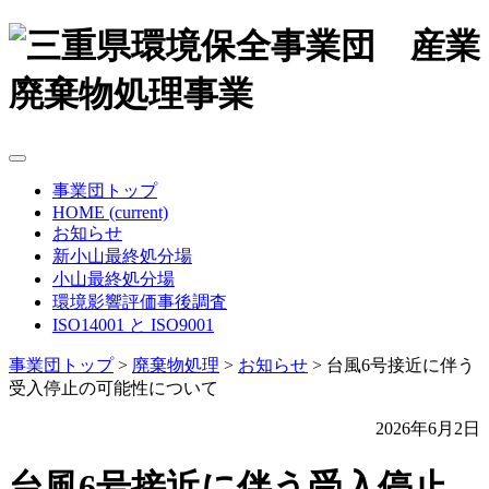
事業団トップ
HOME
(current)
お知らせ
新小山最終処分場
小山最終処分場
環境影響評価事後調査
ISO14001 と ISO9001
事業団トップ
>
廃棄物処理
>
お知らせ
>
台風6号接近に伴う
受入停止の可能性について
2026年6月2日
台風6号接近に伴う受入停止